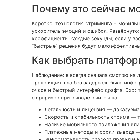
Почему это сейчас мо
Коротко: технология стриминга + мобильны
ускоритель эмоций и ошибок. Развёрнуто:
коэффициенты каждые секунды; если у вас
“быстрые” решения будут малоэффективны.
Как выбрать платформ
Наблюдение: я всегда сначала смотрю на 
трансляция шла без задержек, была инфог
очков и быстрый интерфейс драфта. Эхо: 
сюрпризов при выводе выигрыша.
Легальность и лицензия — доказуемая
Скорость и стабильность стрима — т
Наличие мобильного приложения или 
Платёжные методы и сроки вывода —
Информативность раздела правил и F