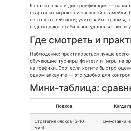
Коротко: план и диверсификация — ваши др
стартовых игроков и запасной скамейки. 
не только рейтинги; учитывайте травмы, 
неделю дают стабильное удовольствие и 
Где смотреть и практ
Наблюдение: практиковаться лучше всего
обучающие турниры фэнтези и “игры на зр
на графики. Эхо: если хотите быстро оцен
одном аккаунте — это удобно для контрол
Мини‑таблица: сравн
Подход
Когда 
Стратегия блоков (5–10
Live‑ставки н
мин)