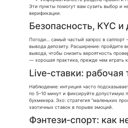
Эти пункты помогут вам сузить выбор и н
верификации.
Безопасность, KYC и
Погоди… самый частый запрос в саппорт —
вывода депозиту. Расширение: пройдите в
вывода, чтобы снизить вероятность прове
— хорошая практика, прежде чем играть к
Live‑ставки: рабочая
Наблюдение: интуиция часто подсказывает
по 5–10 минут и фиксируйте допустимую п
букмекера. Эхо: стратегия “маленьких пр
хаотичных ставок в порыве эмоций.
Фэнтези‑спорт: как н