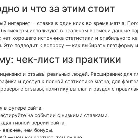
дно и что за этим стоит
й интернет = ставка в один клик во время матча. Пого
 букмекеры используют в реальном времени данные па
 нет хорошего источника статистики и стабильного кан
 Это подводит к вопросу — как выбирать платформу и
у: чек‑лист из практики
лицензию и отзывы реальных людей. Расширение: для п
рафика и доступ к полной статистике матча; для фэнт
проверьте отзывы, политику выплат и раздел с правила
 в футере сайта.
естируйте на событии с низкими ставками.
адаптивной версии сайта.
 важнее, чем бонусы.
AQ — чем конкретнее, тем лучше.