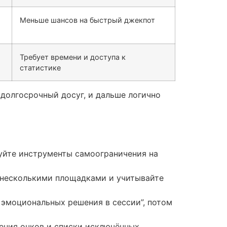
Меньше шансов на быстрый джекпот
Требует времени и доступа к
статистике
долгосрочный досуг, и дальше логично
зуйте инструменты самоограничения на
 несколькими площадками и учитывайте
3 эмоциональных решения в сессии”, потом
ления очков и списки исключённых