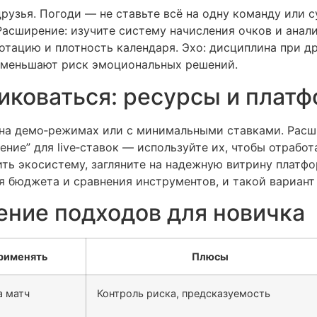
узья. Погоди — не ставьте всё на одну команду или с
Расширение: изучите систему начисления очков и анал
ротацию и плотность календаря. Эхо: дисциплина при д
уменьшают риск эмоциональных решений.
иковаться: ресурсы и платф
 на демо‑режимах или с минимальными ставками. Расш
ение” для live‑ставок — используйте их, чтобы отрабо
ить экосистему, загляните на надежную витрину платфо
я бюджета и сравнения инструментов, и такой вариант
ение подходов для новичка
применять
Плюсы
а матч
Контроль риска, предсказуемость