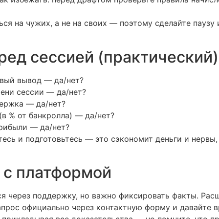
ся на чужих, а не на своих — поэтому сделайте паузу 
ред сессией (практический)
вый вывод — да/нет?
ени сессии — да/нет?
ержка — да/нет?
в % от банкролла) — да/нет?
прибыли — да/нет?
итесь и подготовьтесь — это сэкономит деньги и нервы,
е с платформой
я через поддержку, но важно фиксировать факты. Рас
апрос официально через контактную форму и давайте вр