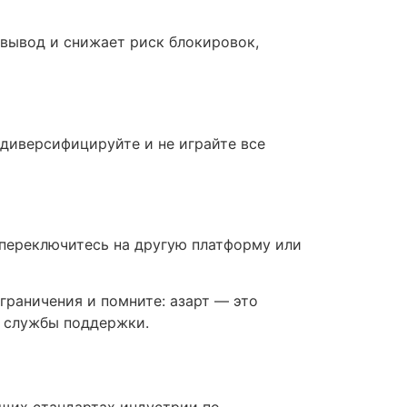
 вывод и снижает риск блокировок,
 диверсифицируйте и не играйте все
 переключитесь на другую платформу или
граничения и помните: азарт — это
е службы поддержки.
бщих стандартах индустрии по