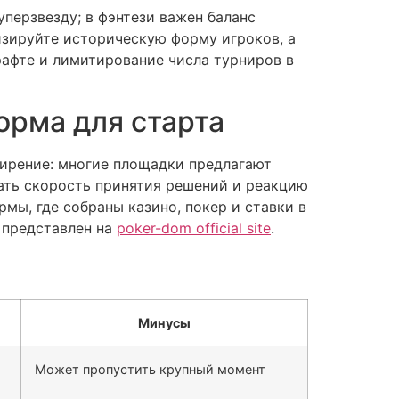
уперзвезду; в фэнтези важен баланс
изируйте историческую форму игроков, а
рафте и лимитирование числа турниров в
орма для старта
ирение: многие площадки предлагают
тать скорость принятия решений и реакцию
рмы, где собраны казино, покер и ставки в
 представлен на
poker-dom official site
.
Минусы
Может пропустить крупный момент