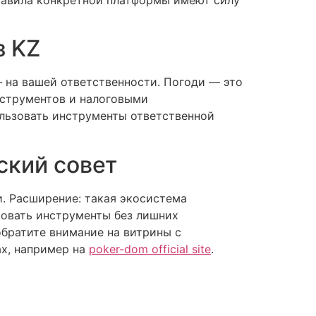
правила конкретной платформы имеют силу
з KZ
 на вашей ответственности. Погоди — это
нструментов и налоговыми
ользовать инструменты ответственной
ский совет
и. Расширение: такая экосистема
ровать инструменты без лишних
обратите внимание на витрины с
ах, например на
poker-dom official site
.